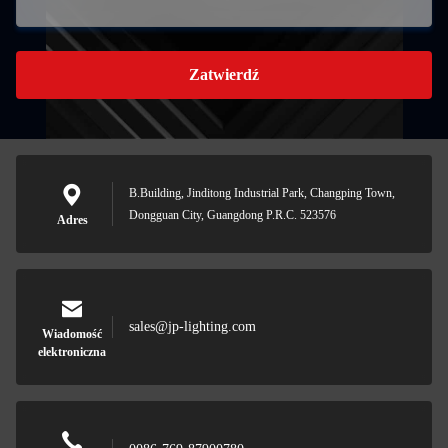
Zatwierdź
B.Building, Jinditong Industrial Park, Changping Town,
Dongguan City, Guangdong P.R.C. 523576
Adres
sales@jp-lighting.com
Wiadomość
elektroniczna