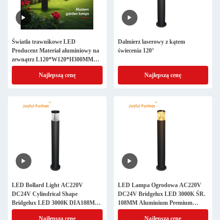
Światła trawnikowe LED
Dalmierz laserowy z kątem
Producent Materiał aluminiowy na
świecenia 120°
zewnątrz L120*W120*H300MM
IP65 wodoodporny nadaje się do
Najlepszą cenę
Najlepszą cenę
ogrodniczych społeczności
LED Bollard Light AC220V
LED Lampa Ogrodowa AC220V
DC24V Cylindrical Shape
DC24V Bridgelux LED 3000K ŚR.
Bridgelux LED 3000K DIA108MM
108MM Aluminium Premium
Premium Aluminium For Lawn
Malowane Proszkowo Do Użytku
Najlepszą cenę
Najlepszą cenę