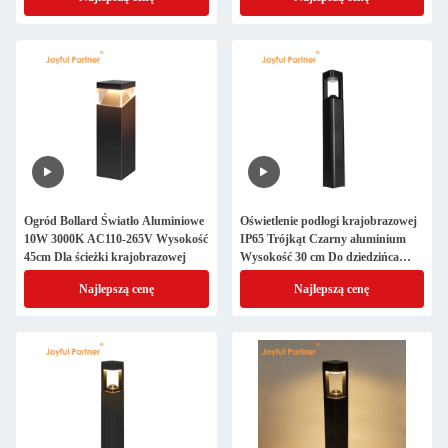
Pathway
Zewnętrznego
Ogród Bollard Światło Aluminiowe
Oświetlenie podłogi krajobrazowej
10W 3000K AC110-265V Wysokość
IP65 Trójkąt Czarny aluminium
45cm Dla ścieżki krajobrazowej
Wysokość 30 cm Do dziedzińca
zewnętrznego
Najlepszą cenę
Najlepszą cenę