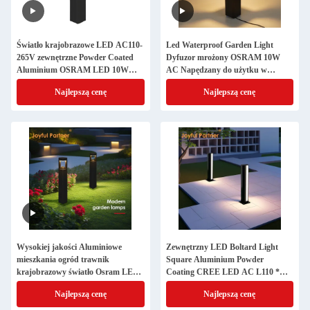
Światło krajobrazowe LED AC110-
Led Waterproof Garden Light
265V zewnętrzne Powder Coated
Dyfuzor mrożony OSRAM 10W
Aluminium OSRAM LED 10W
AC Napędzany do użytku w
Bollard Light Outdoor
ogrodzie
Najlepszą cenę
Najlepszą cenę
Wysokiej jakości Aluminiowe
Zewnętrzny LED Boltard Light
mieszkania ogród trawnik
Square Aluminium Powder
krajobrazowy światło Osram LED
Coating CREE LED AC L110 *
10W AC110-265V 30cm 60cm 90cm
W110 * H900MM Ocena IP65
Najlepszą cenę
Najlepszą cenę
Wysokość